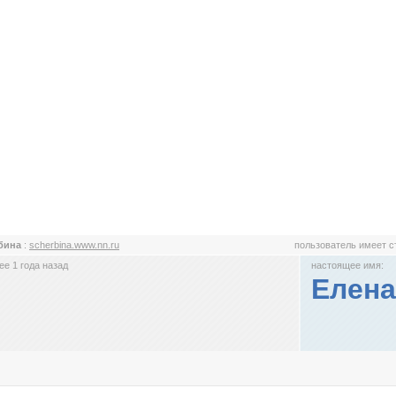
бина
:
scherbina.www.nn.ru
пользователь имеет 
е 1 года назад
настоящее имя:
Елен