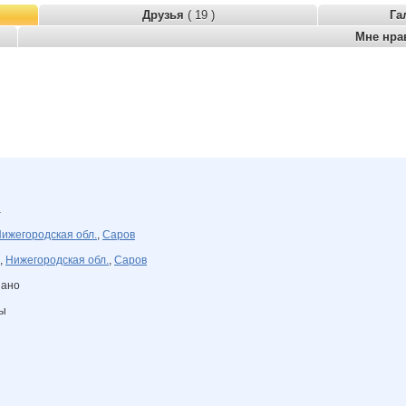
Друзья
( 19 )
Га
Мне нра
а
ижегородская обл.
,
Саров
,
Нижегородская обл.
,
Саров
зано
ны