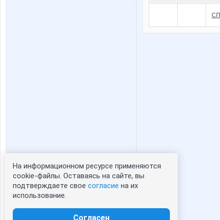
СП
На информационном ресурсе применяются
Статистика портрета:
cookie-файлы. Оставаясь на сайте, вы
подтверждаете свое
согласие
на их
сейчас просматривают портрет - 0
использование.
зарегистрированные пользователи
посетившие портрет за 7 дней - 0
Согласен