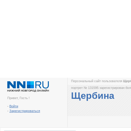
Персональный сайт пользователя
Щер
портрет № 131595 зарегистрирован боле
Щербина
Привет, Гость !
-
Войти
-
Зарегистрироваться