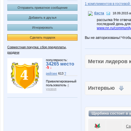
1 комплиментов в гостевой 
Отправить приватное сообщение
бэста
18.09.2015 в
Добавить в друзья
рассылка !Не отвеч
последний день для
Игнорировать
www.nn.ru/community
Сделать подарок
Вы не авторизованы! Чтоб
Совместная покупка: сбор предоплаты,
раздачи
популярность:
Метки лидеров
34265 место
-5 ↓
рейтинг
613
?
Привилегированный
пользователь
4
Интервью
уровня
Щербина состоит в
Са