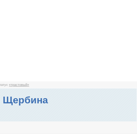
статус
«трастовый»
а Щербина