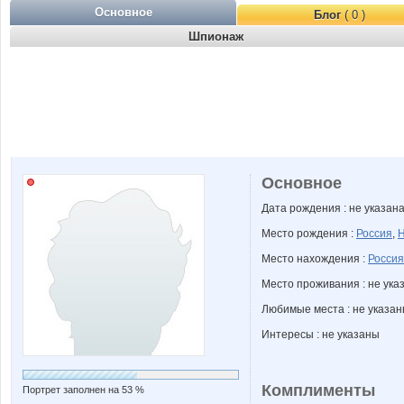
Основное
Блог
( 0 )
Шпионаж
Основное
Дата рождения : не указан
Место рождения :
Россия
,
Н
Место нахождения :
Россия
Место проживания : не ука
Любимые места : не указа
Интересы : не указаны
Комплименты
Портрет заполнен на 53 %