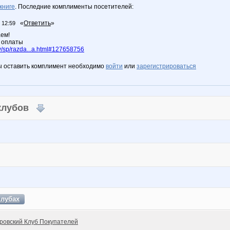
книге
. Последние комплименты посетителей:
«
Ответить
»
 12:59
аем!
 оплаты
/sp/razda...a.html#127658756
ы оставить комплимент необходимо
войти
или
зарегистрироваться
 клубов
клубах
ровский Клуб Покупателей