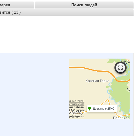
лерея
Поиск людей
вится
( 13 )
Работает на API 2ГИС
Лицензионное соглашение
Для корректной работы
Доехать с 2ГИС
Raster JS API нужен
ключ. Помощь:
api@2gis.ru